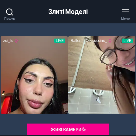
Злиті Моделі
Пошук
Меню
ЖИВІ КАМЕРИ💦