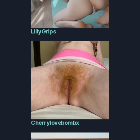
LillyGrips
Cherrylovebombx