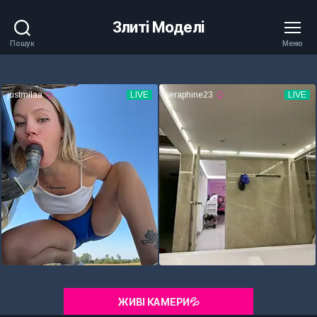
Злиті Моделі
Пошук
Меню
ЖИВІ КАМЕРИ💦