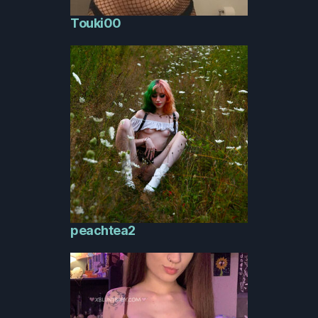
Touki00
peachtea2