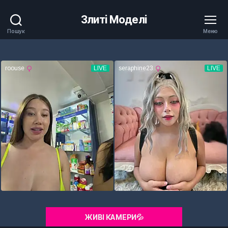
Злиті Моделі
Пошук
Меню
ЖИВІ КАМЕРИ💦