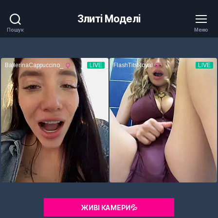
Злиті Моделі
Пошук
Меню
ЖИВІ КАМЕРИ💦