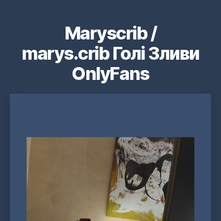
Maryscrib /
marys.crib Голі Зливи
OnlyFans