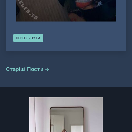
ПЕРЕГЛЯНУТИ
Навігація
Старіші Пости
→
постів