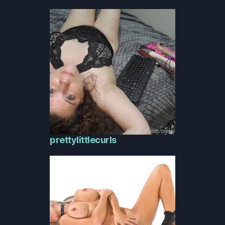
prettylittlecurls