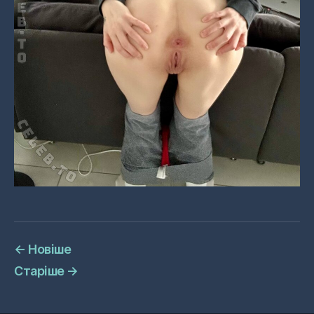
←
Новіше
Старіше
→