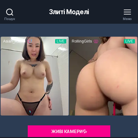
Злиті Моделі
Пошук
Меню
ЖИВІ КАМЕРИ💦