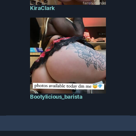
KiraClark
Bootylicious_barista