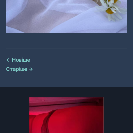
←
Новіше
Старіше
→