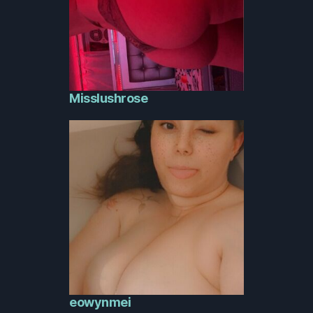
Misslushrose
eowynmei