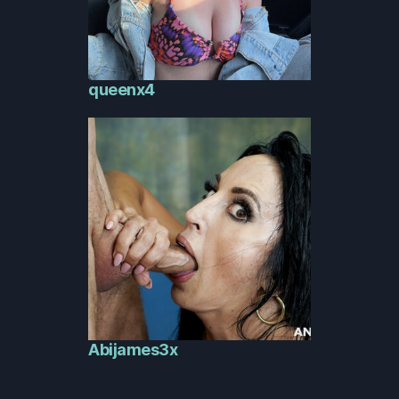
queenx4
Abijames3x