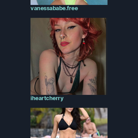
vanessababe.free
iheartcherry