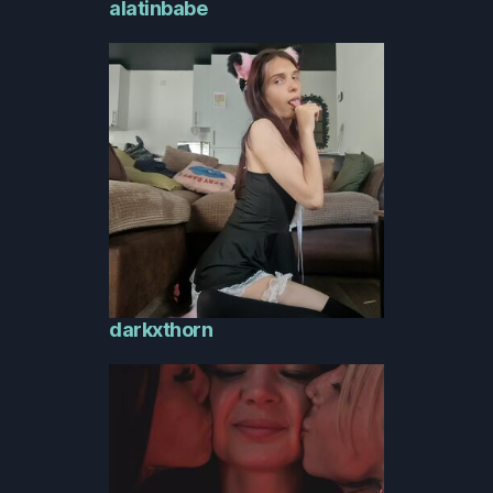
alatinbabe
darkxthorn