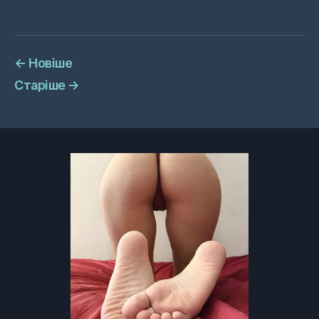
←
Новіше
Старіше
→