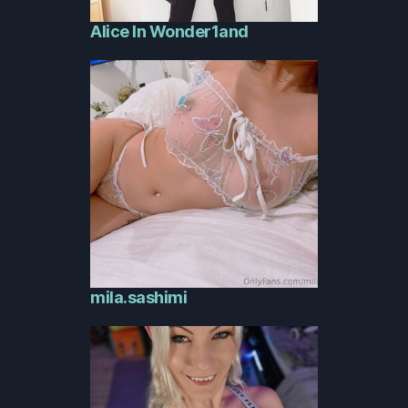
Alice In Wonder1and
mila.sashimi