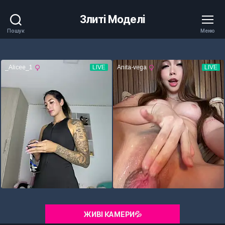
Злиті Моделі
Пошук
Меню
ЖИВІ КАМЕРИ💦