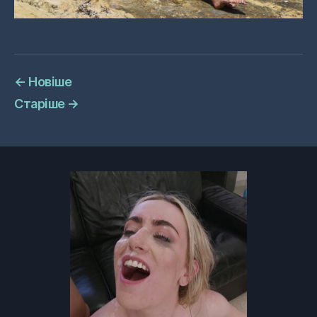
←
Новіше
Старіше
→