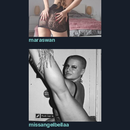
maraswan
missangelbellaa