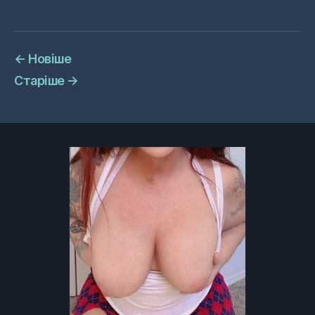
←
Новіше
Старіше
→