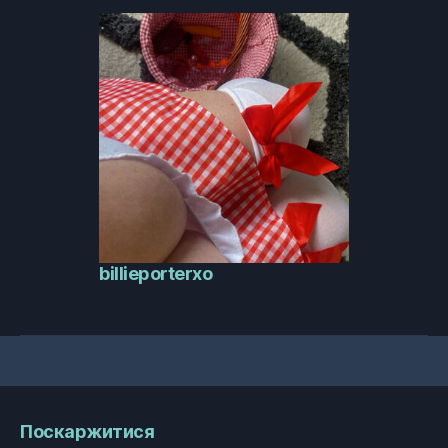
billieporterxo
Поскаржитися