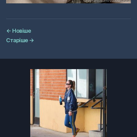
←
Новіше
Старіше
→