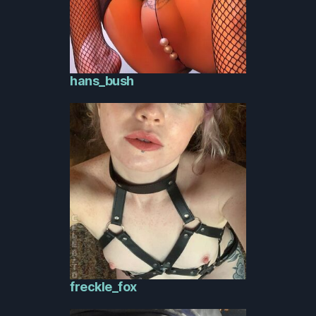
hans_bush
freckle_fox