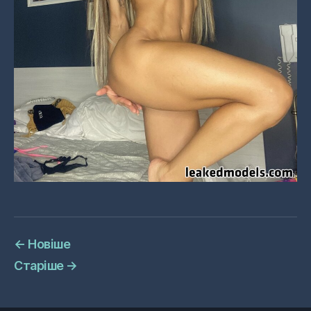
←
Новіше
Старіше
→