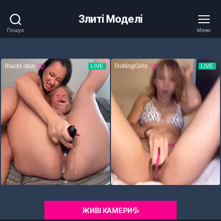
Злиті Моделі
Пошук
Меню
ЖИВІ КАМЕРИ💦