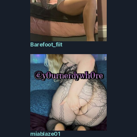
Barefoot_fiit
miablaze01