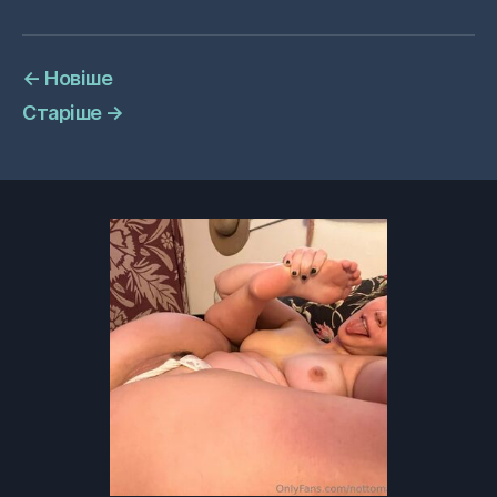
←
Новіше
Старіше
→