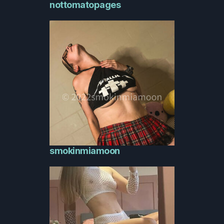
nottomatopages
smokinmiamoon