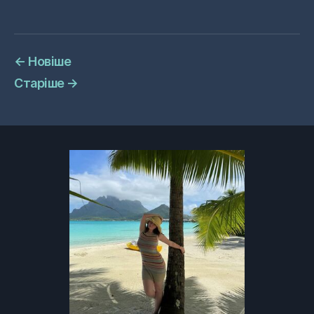
←
Новіше
Старіше
→