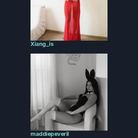
Xiang_is
maddiepeveril