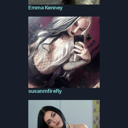
Emma Kenney
susanmfirefly