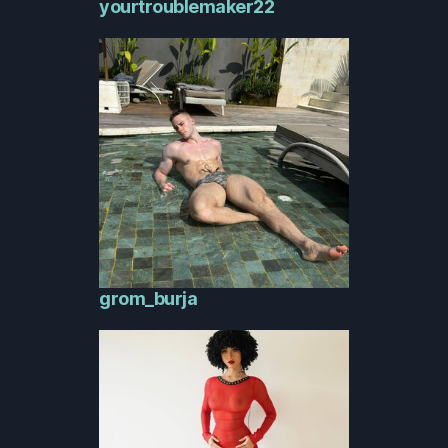
yourtroublemaker22
grom_burja