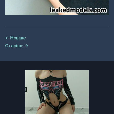
←
Новіше
Старіше
→