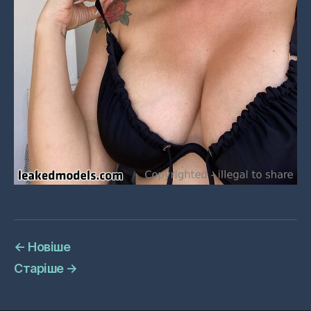
←
Новіше
Старіше
→