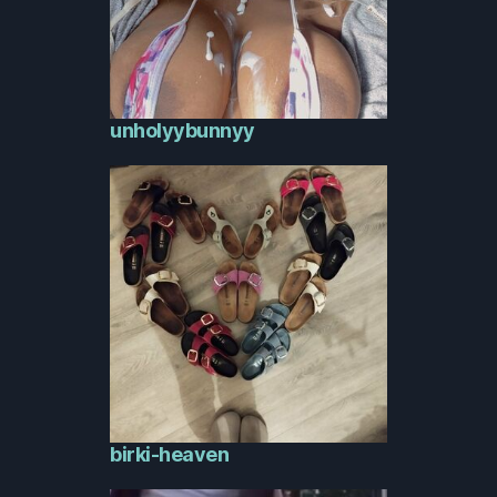
unholyybunnyy
birki-heaven