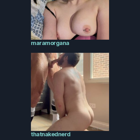
maramorgana
thatnakednerd