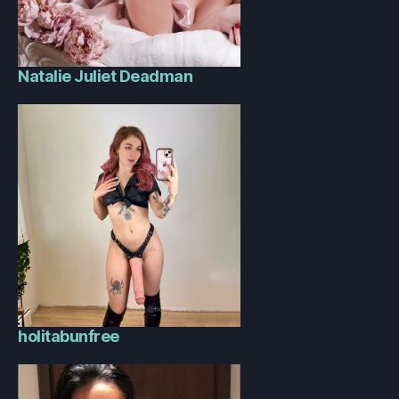
Natalie Juliet Deadman
holitabunfree