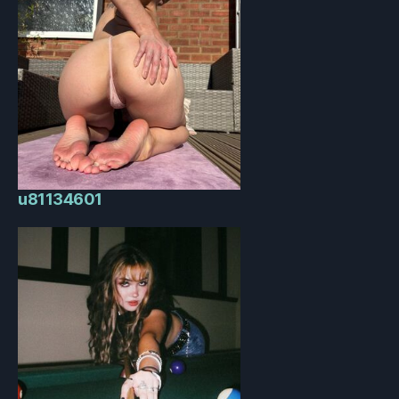
u81134601