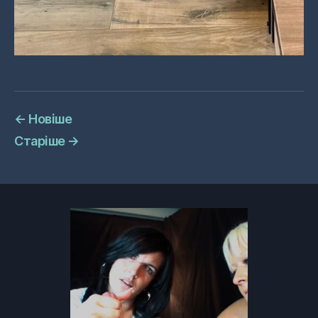
←
Новіше
Старіше
→