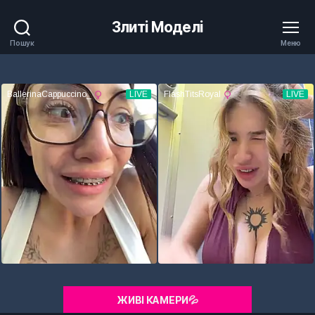
Злиті Моделі
Пошук
Меню
ЖИВІ КАМЕРИ💦