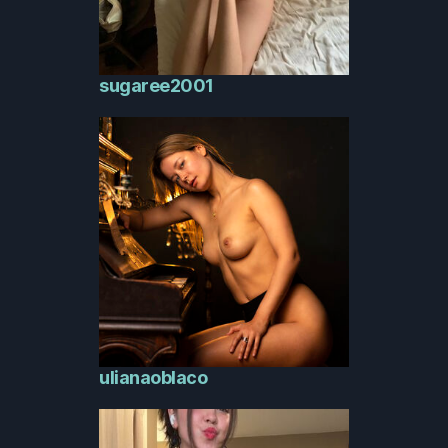
sugaree2001
ulianaoblaco