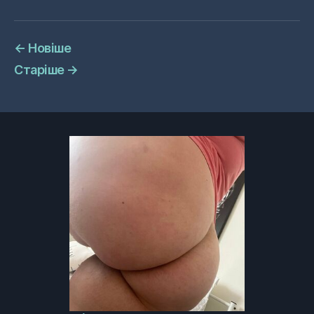
←
Новіше
Старіше
→