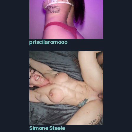
priscilaromooo
Simone Steele