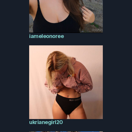
iameleonoree
ukrianegirl20