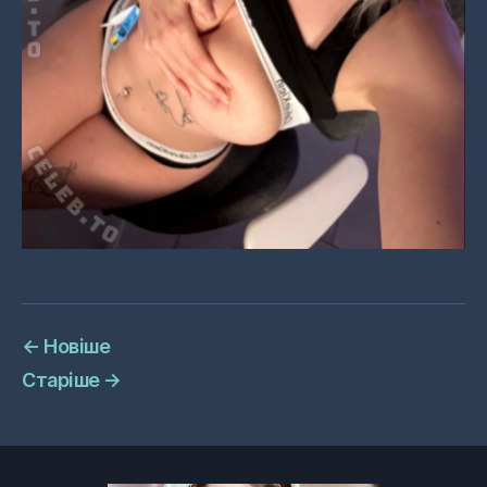
←
Новіше
Старіше
→