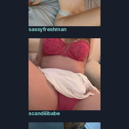
sassyfreshman
scandiiibabe