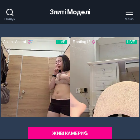
Злиті Моделі
Пошук
Меню
ЖИВІ КАМЕРИ💦