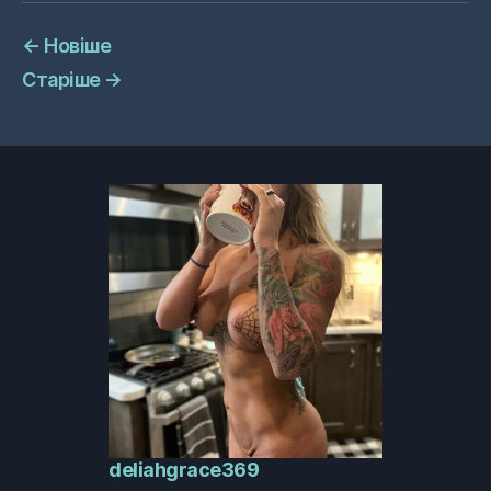
←
Новіше
Старіше
→
deliahgrace369