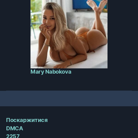
Mary Nabokova
Поскаржитися
DMCA
2257