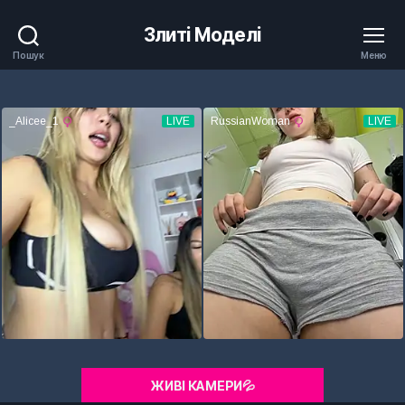
Злиті Моделі
Пошук
Меню
ЖИВІ КАМЕРИ💦