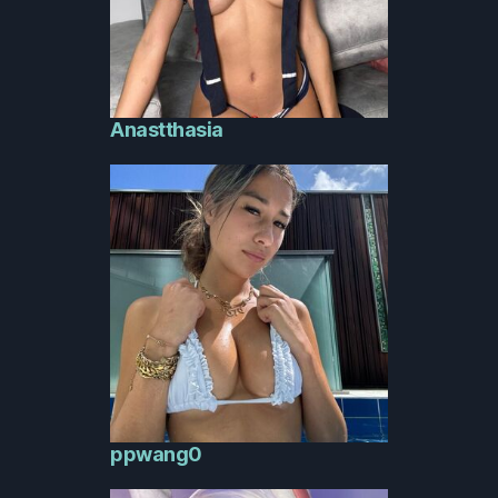
Anastthasia
ppwang0