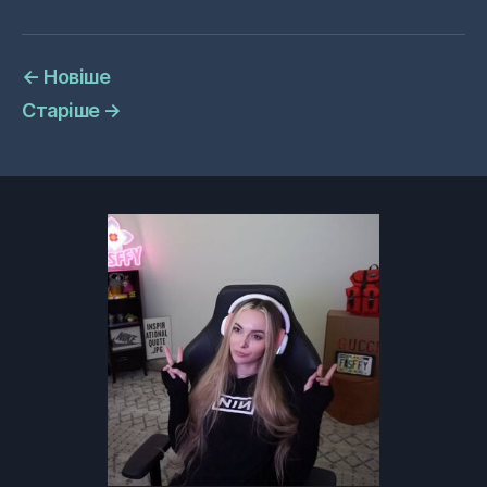
←
Новіше
Старіше
→