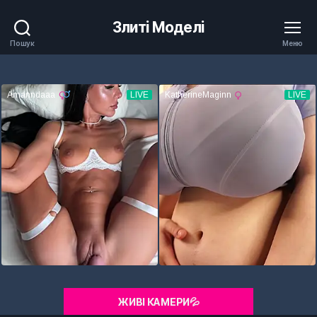
Злиті Моделі
Пошук
Меню
ЖИВІ КАМЕРИ💦