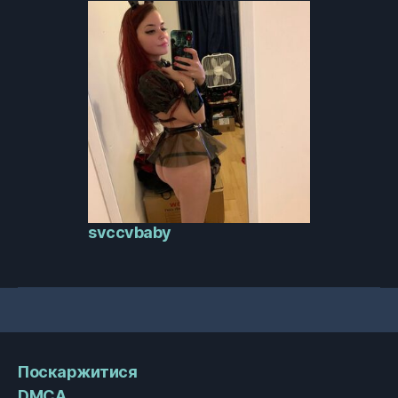
svccvbaby
Поскаржитися
DMCA