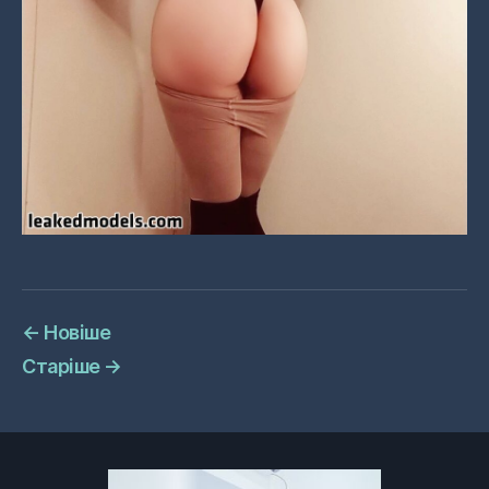
←
Новіше
Старіше
→