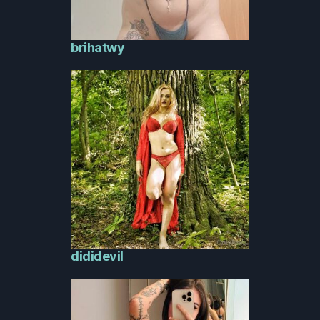
brihatwy
dididevil