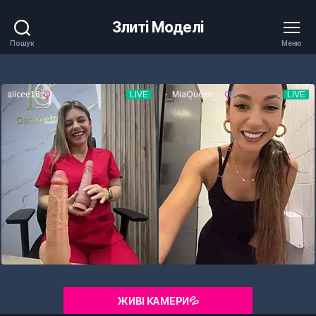
Злиті Моделі
Пошук
Меню
ЖИВІ КАМЕРИ💦