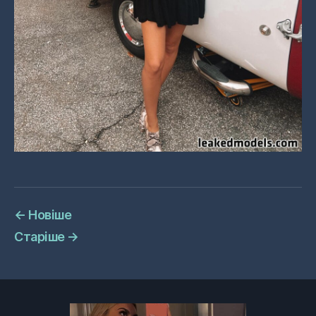
←
Новіше
Старіше
→